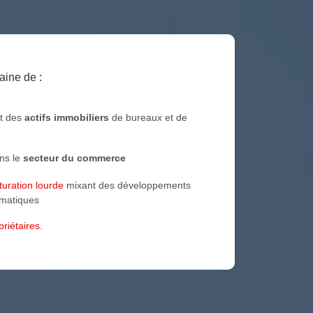
aine de :
t des
actifs immobiliers
de bureaux et de
ans le
secteur du commerce
uration lourde
mixant des développements
ématiques
riétaires.