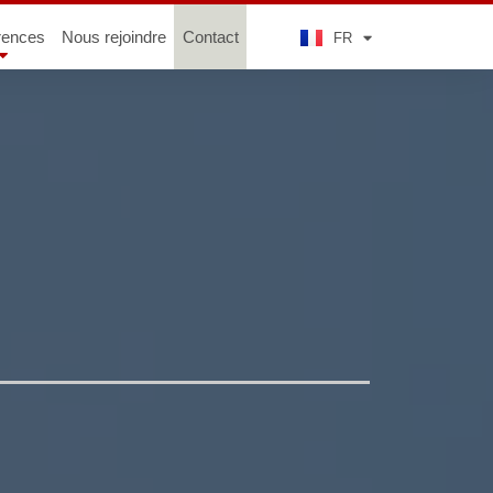
ZH
rences
Nous rejoindre
Contact
FR
KO