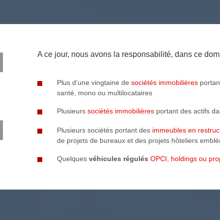
A ce jour, nous avons la responsabilité, dans ce dom
Plus d’une vingtaine de
sociétés immobilières
portan
santé, mono ou multilocataires
Plusieurs
sociétés immobilières
portant des actifs d
Plusieurs sociétés portant des
immeubles en restruct
de projets de bureaux et des projets hôteliers embl
Quelques
véhicules régulés
OPCI, holdings ou prop