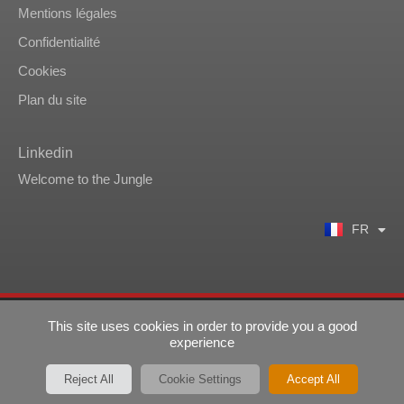
Mentions légales
Confidentialité
Cookies
Plan du site
Linkedin
Welcome to the Jungle
EN
ZH
FR
KO
Tous droits réservés – Forstone © 2022 – 2023
This site uses cookies in order to provide you a good
experience
Website by
Agence M21
Reject All
Cookie Settings
Accept All