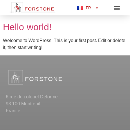
ZH
Auteur/autrice :
sadab
FR
KO
Hello world!
Welcome to WordPress. This is your first post. Edit or delete
it, then start writing!
6 rue du colonel Delorme
93 100 Montreuil
France