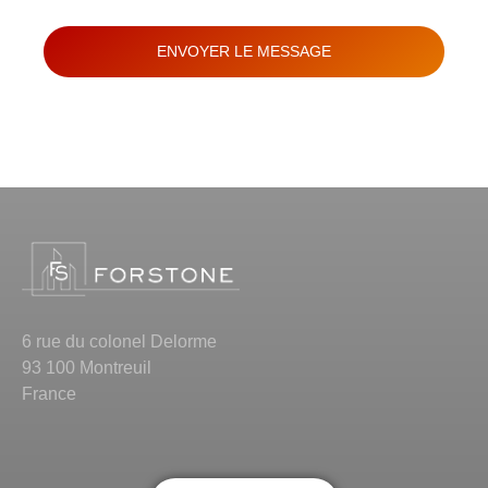
ENVOYER LE MESSAGE
6 rue du colonel Delorme
93 100 Montreuil
France