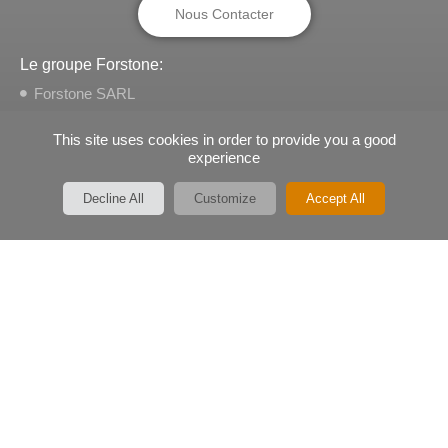
Nous Contacter
Le groupe Forstone:
Forstone SARL
Forstone Luxembourg
This site uses cookies in order to provide you a good
Forstone Conseil
experience
Expertise comptable
Decline All
Customize
Accept All
Due Diligences
Modélisation financière
Communication financière
Indicateurs clés
Contrôle de gestion
Formations
Mentions légales
Confidentialité